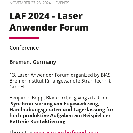
|
NOVEMBER 27-28, 2024
EVENTS
LAF 2024 - Laser
Anwender Forum
Conference
Bremen, Germany
13. Laser Anwender Forum organized by BIAS,
Bremer Institut für angewandte Strahltechnik
GmbH.
Benjamin Bopp, Blackbird, is giving a talk on
'
Synchronisierung von Fügewerkzeug,
Handhabungsgeräten und Lagerfassung für
hoch-produktive Aufgaben am Beispiel der
Batterie-Kontaktierung
'.
The entire
program can be found here
.