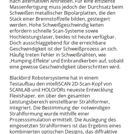
nach alternativen Antrieben. Für eine effiziente
Massenfertigung muss jedoch der Durchsatz beim
Schweißen metallischer Bipolarplatten, die den
Stack einer Brennstoffzelle bilden, gesteigert
werden. Hohe Schweißgeschwindig keiten
erfordern schnelle Scan-Systeme sowie
Hochleistungslaser, beides ist heute verfügbar.
Doch ausschlaggebend für die erreichbare
Geschwindigkeit ist der Schweißprozess an sich.
Häufig treten Fehler in Schweißnähten, wie
‚Humping-Effekte‘ und Einbrandkerben auf, sobald
eine gewisse Geschwindigkeit überschritten wird.
Blackbird Robotersysteme hat in einem
Testaufbau den intelliSCAN 2D-Scan-Kopf von
SCANLAB und HOLO/ORs neueste Entwicklung
Flexishaper, ein über den gesamten
Leistungsbereich einstellbarer Strahlformer,
integriert. Die Bestimmung der notwendigen
Strahlformung wurde mithilfe einer
Prozesssimulation ermittelt. Die Auslegung des
eingesetzten Strahlformers ist das Ergebnis eines
kombinierten optischen Designs, das diffraktive