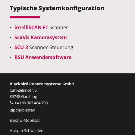
Typische Systemkonfiguration
intelliSCAN FT
Scanner
ScaVis Kamerasystem
SCU-3
Scanner-Steuerung
RSU Anwendersoftware
Blackbird Robotersysteme GmbH
Carl-Zeiss-Str. 5
85748 Garching
+49 89 307 484 700
Bipolarplatten
Elektro-Mobilität
Hairpin-Schweißen