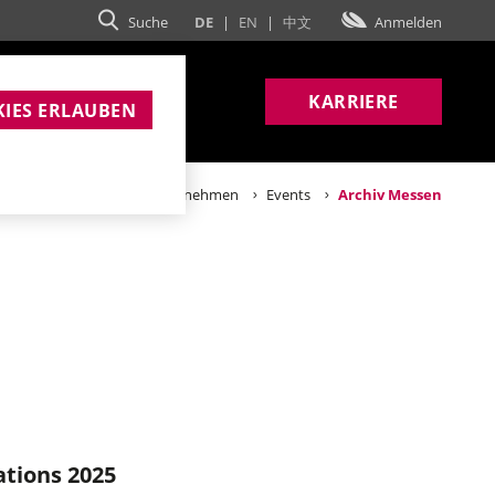
Suche
DE
|
EN
|
中文
Anmelden
ERNEHMEN
KARRIERE
IES ERLAUBEN
Home
Unternehmen
Events
Archiv Messen
ations 2025