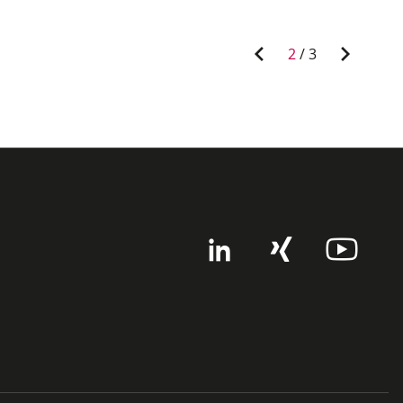
2
/
3