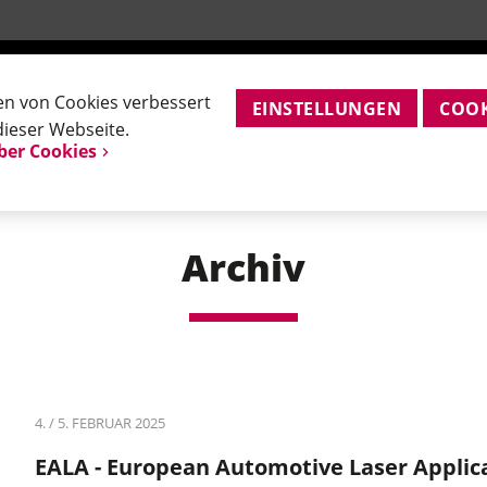
ationsunterstützung
ANWENDUNGEN
PRODUKTE
SERVICE
UNT
en von Cookies verbessert
EINSTELLUNGEN
COOK
dieser Webseite.
ber Cookies
Archiv
4. / 5. FEBRUAR 2025
EALA - European Automotive Laser Applic