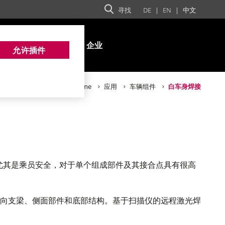
寻找
DE
|
EN
|
中文
产品
服务
企业
允许插件
Home
应用
车辆组件
白车身焊接
功能，尤其是乘员安全，对于单个组成部件及其接合点具有很高
向支梁、侧面部件和底部结构。基于扫描仪的远程激光焊