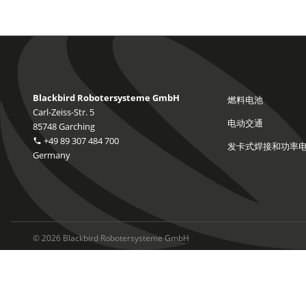
Blackbird Robotersysteme GmbH
燃料电池
Carl-Zeiss-Str. 5
电动交通
85748 Garching
+49 89 307 484 700
发卡式焊接和功率
Germany
© 2026 Blackbird Robotersysteme GmbH